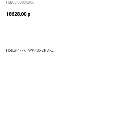
ПШ00-00000806
18628,00
р.
В заказ
Подшипник PWKR35-2RS-XL