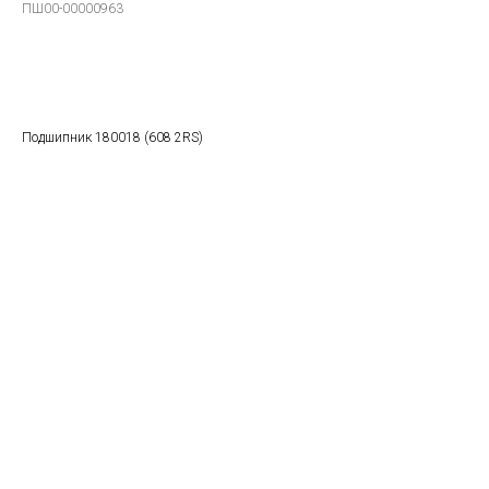
ПШ00-00000963
В заказ
Подшипник 180018 (608 2RS)