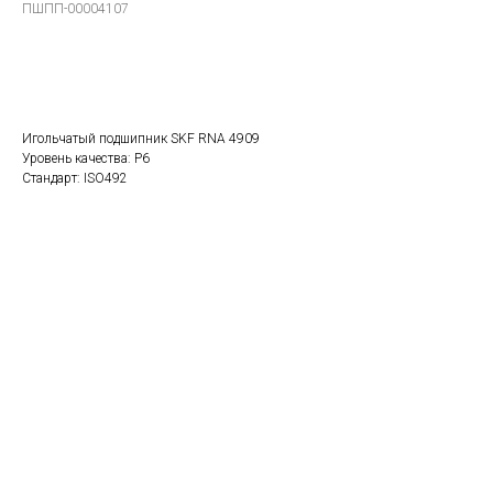
ПШПП-00004107
В заказ
Игольчатый подшипник SKF RNA 4909
Уровень качества: P6
Стандарт: ISO492