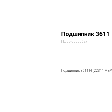
Подшипник 3611 
ПШ00-00000627
В заказ
Подшипник 3611 H (22311 MB