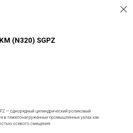
KM (N320) SGPZ
GPZ — однорядный цилиндрический роликовый
ся в тяжелонагруженных промышленных узлах как
остью осевого смещения.