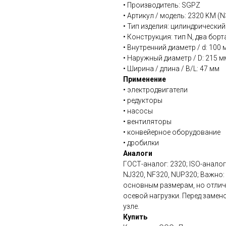
• Производитель: SGPZ
• Артикул / модель: 2320 KM (N
• Тип изделия: цилиндрическ
• Конструкция: тип N, два бор
• Внутренний диаметр / d: 100 
• Наружный диаметр / D: 215 м
• Ширина / длина / B/L: 47 мм
Применение
• электродвигатели
• редукторы
• насосы
• вентиляторы
• конвейерное оборудование
• дробилки
Аналоги
ГОСТ-аналог: 2320; ISO-анало
NJ320, NF320, NUP320; Важно:
основным размерам, но отлич
осевой нагрузки. Перед заме
узле.
Купить