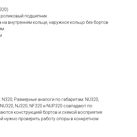
320)
ий роликовый подшипник
та на внутреннем кольце, наружное кольцо без бортов
мм
м
г: N320; Размерные аналоги по габаритам: NU320,
 NU320, NJ320, NF320 и NUP320 совпадают по
аются конструкцией бортов и схемой восприятия
ной нужно проверить работу опоры в конкретном