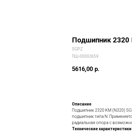
Подшипник 2320 
SGPZ
ПШ-00002659
5616,00
р.
В заказ
Описание
Подшипник 2320 KM (N320) S
подшипник типа N. Применяет
радиальная опора с возможн
Технические характеристики