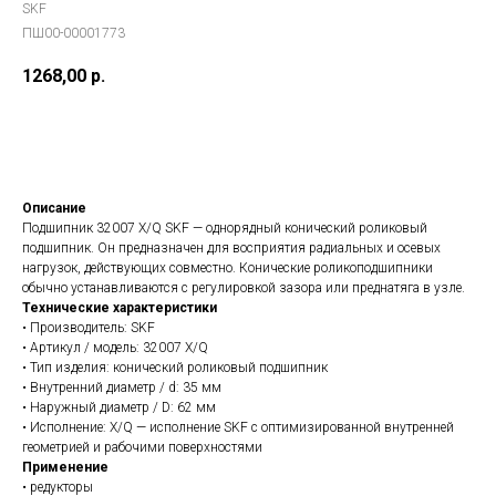
SKF
ПШ00-00001773
1268,00
р.
В заказ
Описание
Подшипник 32007 X/Q SKF — однорядный конический роликовый
подшипник. Он предназначен для восприятия радиальных и осевых
нагрузок, действующих совместно. Конические роликоподшипники
обычно устанавливаются с регулировкой зазора или преднатяга в узле.
Технические характеристики
• Производитель: SKF
• Артикул / модель: 32007 X/Q
• Тип изделия: конический роликовый подшипник
• Внутренний диаметр / d: 35 мм
• Наружный диаметр / D: 62 мм
• Исполнение: X/Q — исполнение SKF с оптимизированной внутренней
геометрией и рабочими поверхностями
Применение
• редукторы