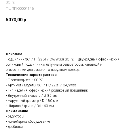
SGPZ
ПШПП-00004146
5070,00
р.
В заказ
Описание
Подшипник 3617 H (22317 CA/W33) SGPZ — двухрядный сферический
роликовый подшипник с латунным сепаратором, канавкой и
отверстиями для смазки на наружном кольце.
Технические характеристики
• Производитель: SGPZ
• Артикул / модель: 3617 H / 22317 CA/W33
• Тип изделия: сферический роликовый подшипник
• Внутренний диаметр / d: 85 мм
• Наружный диаметр / D: 180 мм
• Ширина / длина / B/L: 60 мм
Применение
• редукторы
• конвейерное оборудование
• дробилки