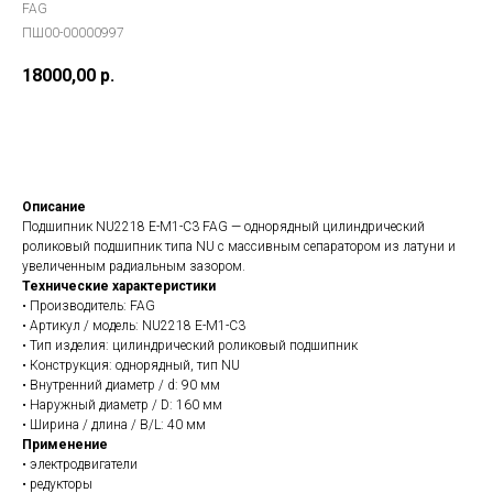
FAG
ПШ00-00000997
18000,00
р.
В заказ
Описание
Подшипник NU2218 E-M1-C3 FAG — однорядный цилиндрический
роликовый подшипник типа NU с массивным сепаратором из латуни и
увеличенным радиальным зазором.
Технические характеристики
• Производитель: FAG
• Артикул / модель: NU2218 E-M1-C3
• Тип изделия: цилиндрический роликовый подшипник
• Конструкция: однорядный, тип NU
• Внутренний диаметр / d: 90 мм
• Наружный диаметр / D: 160 мм
• Ширина / длина / B/L: 40 мм
Применение
• электродвигатели
• редукторы