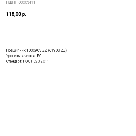
ПШПП-00003411
118,00
р.
В заказ
Подшипник 1000903 ZZ (61903 ZZ)
Уровень качества: P0
Стандарт: ГОСТ 520-2011