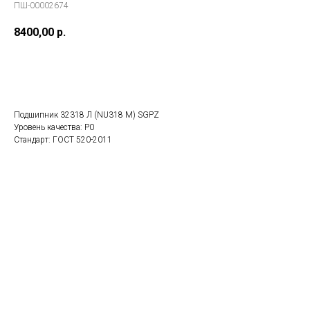
ПШ-00002674
8400,00
р.
В заказ
Подшипник 32318 Л (NU318 M) SGPZ
Уровень качества: P0
Стандарт: ГОСТ 520-2011