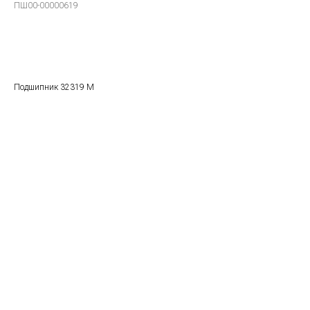
ПШ00-00000619
В заказ
Подшипник 32319 М