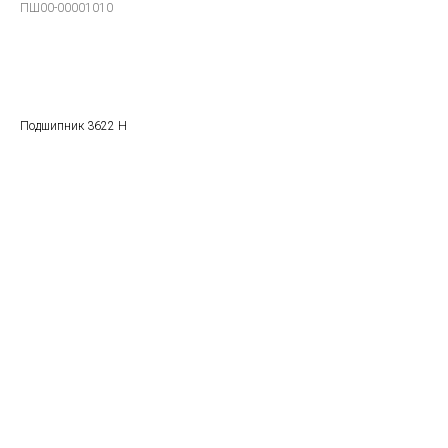
ПШ00-00001010
В заказ
Подшипник 3622 Н