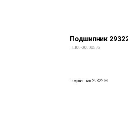
Подшипник 2932
ПШ00-00000595
В заказ
Подшипник 29322 М