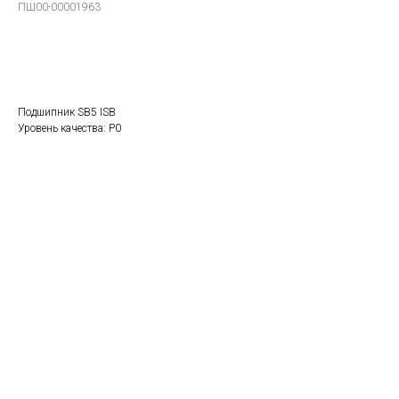
ПШ00-00001963
В заказ
Подшипник SB5 ISB
Уровень качества: P0