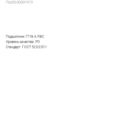
ПШ00-00001970
В заказ
Подшипник 7718 А FBC
Уровень качества: P0
Стандарт: ГОСТ 520-2011