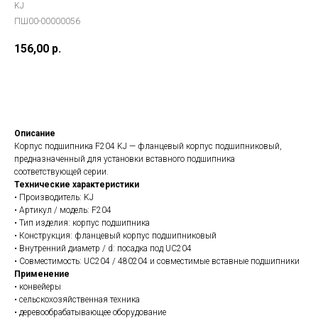
KJ
ПШ00-00000056
156,00
р.
В заказ
Описание
Корпус подшипника F204 KJ — фланцевый корпус подшипниковый,
предназначенный для установки вставного подшипника
соответствующей серии.
Технические характеристики
• Производитель: KJ
• Артикул / модель: F204
• Тип изделия: корпус подшипника
• Конструкция: фланцевый корпус подшипниковый
• Внутренний диаметр / d: посадка под UC204
• Совместимость: UC204 / 480204 и совместимые вставные подшипники
Применение
• конвейеры
• сельскохозяйственная техника
• деревообрабатывающее оборудование