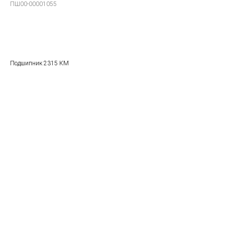
ПШ00-00001055
В заказ
Подшипник 2315 КМ