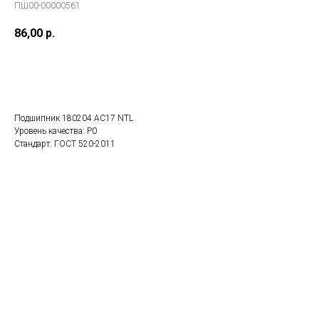
ПШ00-00000561
86,00
р.
В заказ
Подшипник 180204 AC17 NTL
Уровень качества: P0
Стандарт: ГОСТ 520-2011