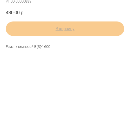
РП00-00000889
480,00
р.
В корзину
Ремень клиновой В(Б)-1600