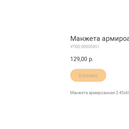
Манжета армироа
УП00-00000451
129,00
р.
В корзину
Манжета армироанная 2-45x6