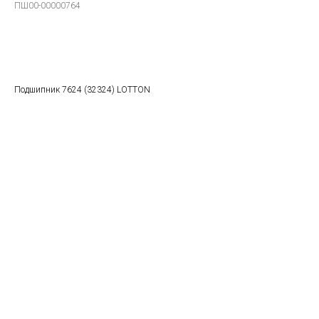
ПШ00-00000764
В заказ
Подшипник 7624 (32324) LOTTON