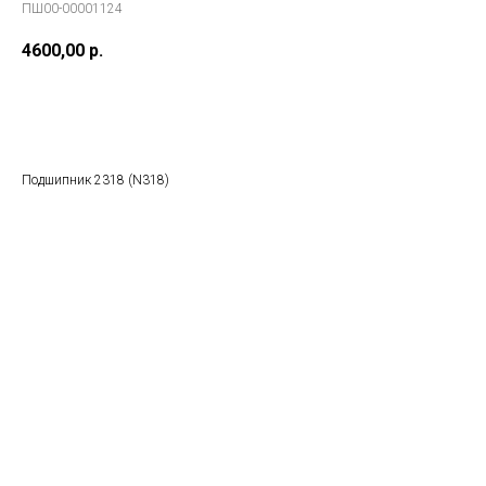
ПШ00-00001124
4600,00
р.
В заказ
Подшипник 2318 (N318)