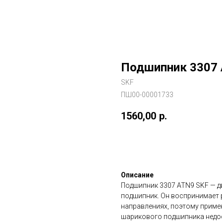
Подшипник 3307
SKF
ПШ00-00001733
1560,00
р.
В заказ
Описание
Подшипник 3307 ATN9 SKF — 
подшипник. Он воспринимает р
направлениях, поэтому примен
шарикового подшипника недо