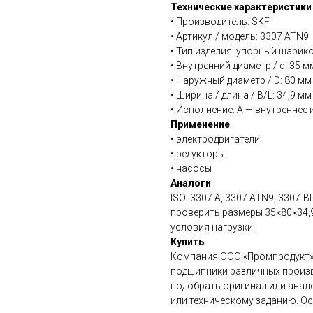
Технические характеристики
• Производитель: SKF
• Артикул / модель: 3307 ATN9
• Тип изделия: упорный шари
• Внутренний диаметр / d: 35 м
• Наружный диаметр / D: 80 мм
• Ширина / длина / B/L: 34,9 мм
• Исполнение: A — внутреннее
Применение
• электродвигатели
• редукторы
• насосы
Аналоги
ISO: 3307 A, 3307 ATN9, 3307-
проверить размеры 35×80×34,9
условия нагрузки.
Купить
Компания ООО «Промпродукт»
подшипники различных произв
подобрать оригинал или анал
или техническому заданию. О