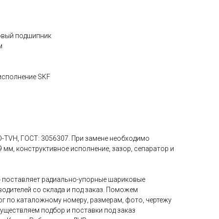
ковый подшипник
м
 исполнение SKF
BD-TVH, ГОСТ: 3056307. При замене необходимо
 мм, конструктивное исполнение, зазор, сепаратор и
 поставляет радиально-упорные шариковые
одителей со склада и под заказ. Поможем
ог по каталожному номеру, размерам, фото, чертежу
существляем подбор и поставки под заказ