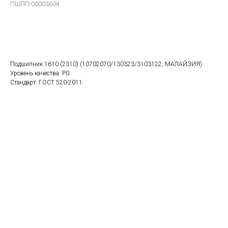
ПШПП-00003604
В заказ
Подшипник 1610 (2310) (10702070/130323/3103122, МАЛАЙЗИЯ)
Уровень качества: P0
Стандарт: ГОСТ 520-2011