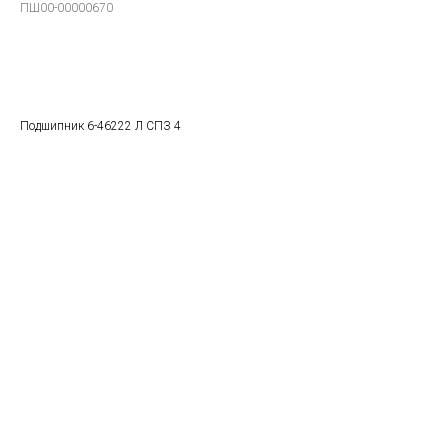
ПШ00-00000670
В заказ
Подшипник 6-46222 Л СПЗ 4