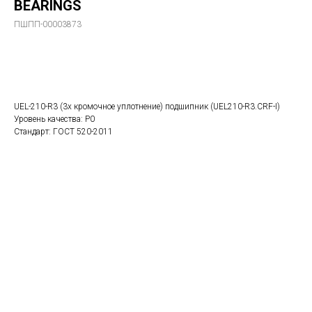
BEARINGS
ПШПП-00003873
В заказ
UEL-210-R3 (3х кромочное уплотнение) подшипник (UEL210-R3.CRF-I)
Уровень качества: P0
Стандарт: ГОСТ 520-2011