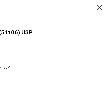
(51106) USP
к) USP