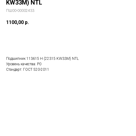
KW33M) NTL
ПШ00-00002433
1100,00
р.
В заказ
Подшипник 113615 H (22315 KW33M) NTL
Уровень качества: P0
Стандарт: ГОСТ 520-2011