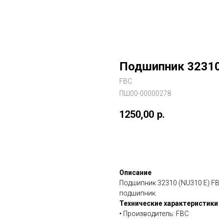
Подшипник 32310
FBC
ПШ00-00000278
1250,00
р.
В заказ
Описание
Подшипник 32310 (NU310 E) F
подшипник.
Технические характеристики
• Производитель: FBC