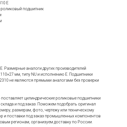
310 E
ий роликовый подшипник
м
м
 E. Размерные аналоги других производителей
110×27 мм, типу NU и исполнению E. Подшипники
32310 не являются прямыми аналогами без проверки
 поставляет цилиндрические роликовые подшипники
 склада и под заказ. Поможем подобрать оригинал
меру, размерам, фото, чертежу или техническому
р и поставки под заказ промышленных компонентов
новым регионам, организуем доставку по России.