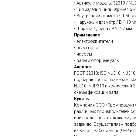
• Артикул / модель: 32310 / NU
• Тип изделия: цилиндрическ
• Внутренний диаметр / d: 50 м
• Наружный диаметр / D: 110 м
• Ширина / длина / B/L: 27 мм
Применение
• электродвигатели
• редукторы
• насосы
• валы и опорные узлы
Аналоги
ГОСТ 32310; ISO NU310, NU310
подбираются по размерам 50×
NJ310, NUP310 и конический 
схемы фиксации вала.
Купить
Компания ООО «Промпродукт»
различных производителей со
или аналог по каталожному но
заданию. Осуществляем подбо
из Китая. Работаем по ДНР и 