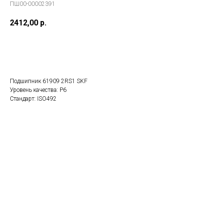
ПШ00-00002391
2412,00
р.
В заказ
Подшипник 61909 2RS1 SKF
Уровень качества: P6
Стандарт: ISO492