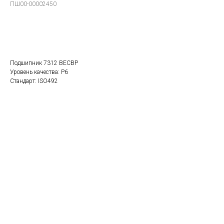
ПШ00-00002450
В заказ
Подшипник 7312 BECBP
Уровень качества: P6
Стандарт: ISO492